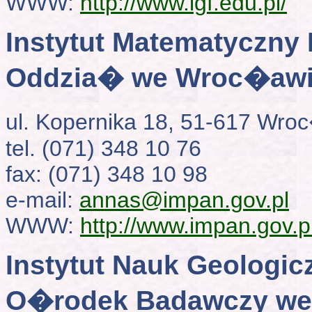
WWW:
http://www.igf.edu.pl/
Instytut Matematyczny
Oddzia� we Wroc�aw
ul. Kopernika 18, 51-617 Wr
tel. (071) 348 10 76
fax: (071) 348 10 98
e-mail:
annas@impan.gov.pl
WWW:
http://www.impan.gov.pl
Instytut Nauk Geologi
O�rodek Badawczy w