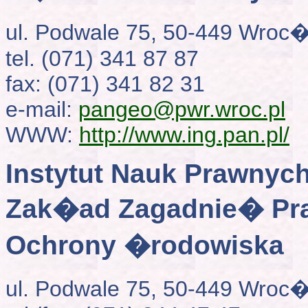
ul. Podwale 75, 50-449 Wroc
tel. (071) 341 87 87
fax: (071) 341 82 31
e-mail:
pangeo@pwr.wroc.pl
WWW:
http://www.ing.pan.pl/
Instytut Nauk Prawnyc
Zak�ad Zagadnie� Pra
Ochrony �rodowiska
ul. Podwale 75, 50-449 Wroc