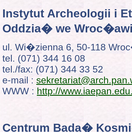
Instytut Archeologii i E
Oddzia� we Wroc�aw
ul. Wi�zienna 6, 50-118 Wr
tel. (071) 344 16 08
tel./fax: (071) 344 33 52
e-mail :
sekretariat@arch.pan.
WWW :
http://www.iaepan.edu.
Centrum Bada� Kosmi