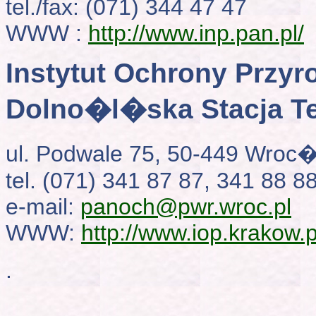
tel./fax: (071) 344 47 47
WWW :
http://www.inp.pan.pl/
Instytut Ochrony Przy
Dolno�l�ska Stacja T
ul. Podwale 75, 50-449 Wroc
tel. (071) 341 87 87, 341 88 8
e-mail:
panoch@pwr.wroc.pl
WWW:
http://www.iop.krakow.p
.