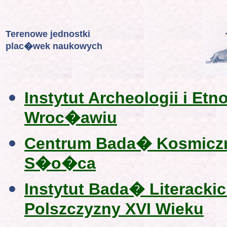
Terenowe jednostki
plac�wek naukowych
Instytut Archeologii i Et
Wroc�awiu
Centrum Bada� Kosmiczn
S�o�ca
Instytut Bada� Literack
Polszczyzny XVI Wieku