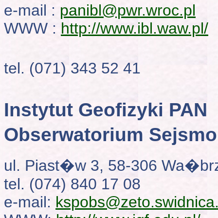
e-mail :
panibl@pwr.wroc.pl
WWW :
http://www.ibl.waw.pl/
tel. (071) 343 52 41
Instytut Geofizyki PAN
Obserwatorium Sejsmo
ul. Piast�w 3, 58-306 Wa�br
tel. (074) 840 17 08
e-mail:
kspobs@zeto.swidnica.