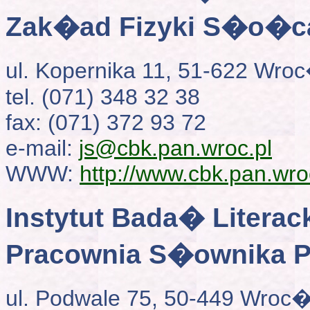
Zak�ad Fizyki S�o�c
ul. Kopernika 11, 51-622 Wr
tel. (071) 348 32 38
fax: (071) 372 93 72
e-mail:
js@cbk.pan.wroc.pl
WWW:
http://www.cbk.pan.wroc
Instytut Bada� Literac
Pracownia S�ownika P
ul. Podwale 75, 50-449 Wroc